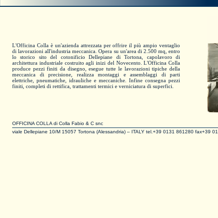
L'Officina Colla è un'azienda attrezzata per offrire il più ampio ventaglio
di lavorazioni all'industria meccanica. Opera su un'area di 2.500 mq, entro
lo storico sito del cotonificio Dellepiane di Tortona, capolavoro di
architettura industriale costruito agli inizi del Novecento. L'Officina Colla
produce pezzi finiti da disegno, esegue tutte le lavorazioni tipiche della
meccanica di precisione, realizza montaggi e assemblaggi di parti
elettriche, pneumatiche, idrauliche e meccaniche. Infine consegna pezzi
finiti, completi di rettifica, trattamenti termici e verniciatura di superfici.
OFFICINA COLLA di Colla Fabio & C snc
viale Dellepiane 10/M 15057 Tortona (Alessandria) – ITALY tel.+39 0131 861280 fax+39 01